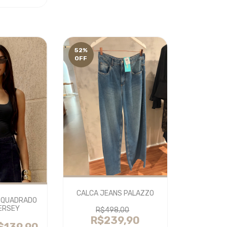
52
%
OFF
CALCA JEANS PALAZZO
 QUADRADO
ERSEY
R$498,00
R$239,90
$139,90