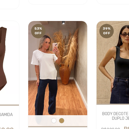
53
%
39
%
OFF
OFF
BODY DECOTE
IAMIDA
DUPLO J
R