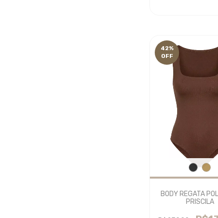
42
%
OFF
BODY REGATA POL
PRISCILA