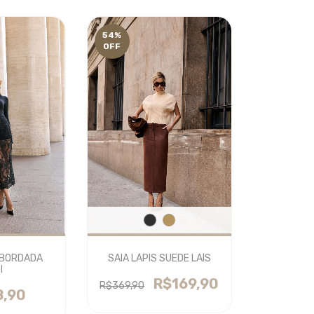
54
%
OFF
 BORDADA
SAIA LÁPIS SUEDE LAÍS
I
R$169,90
R$369,90
8,90