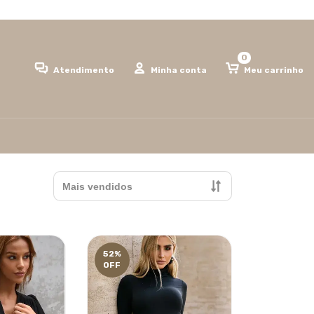
0
Atendimento
Minha conta
Meu carrinho
52
%
OFF