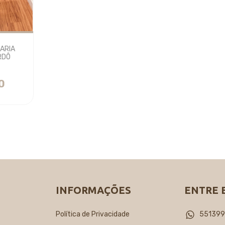
TARIA
RDÔ
0
INFORMAÇÕES
ENTRE 
Política de Privacidade
55139