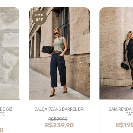
59
%
OFF
DE GIZ
SAIA RENDA
CALÇA JEANS BARREL DRI
ITE
TAT
R$589,90
R$19
R$239,90
0