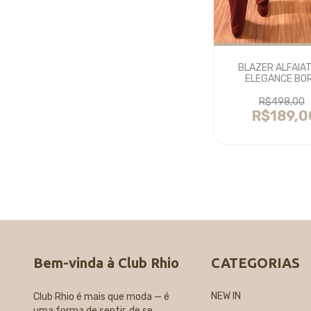
BLAZER ALFAIA
ELEGANCE BO
R$498,00
R$189,0
Bem-vinda à Club Rhio
CATEGORIAS
NEW IN
Club Rhio é mais que moda — é
uma forma de sentir, de se