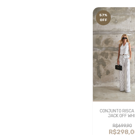
57
%
OFF
CONJUNTO RISCA 
JACK OFF WH
R$699,90
R$298,0