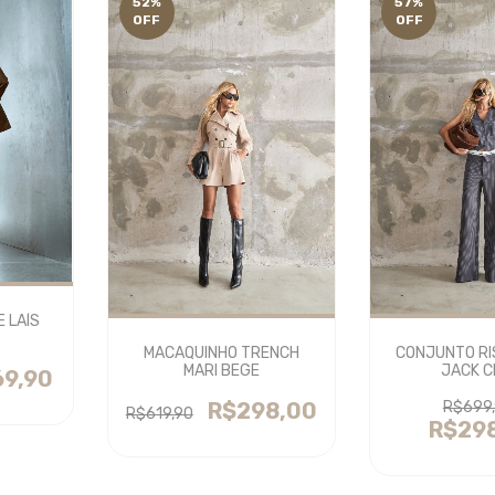
52
%
57
%
OFF
OFF
E LAÍS
MACAQUINHO TRENCH
CONJUNTO RI
MARI BEGE
JACK C
69,90
R$298,00
R$699
R$619,90
R$29