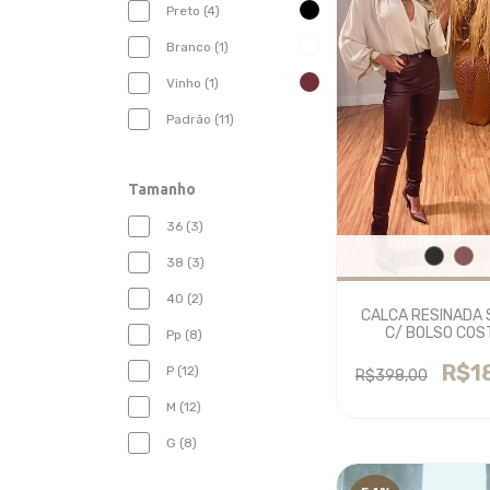
Preto (4)
Branco (1)
Vinho (1)
Padrão (11)
Tamanho
36 (3)
38 (3)
40 (2)
CALCA RESINADA 
C/ BOLSO COS
Pp (8)
R$1
P (12)
R$398,00
M (12)
G (8)