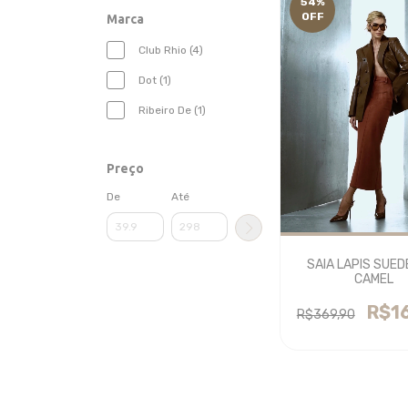
54
%
OFF
Marca
Club Rhio (4)
Dot (1)
Ribeiro De (1)
Preço
De
Até
SAIA LAPIS SUED
CAMEL
R$1
R$369,90