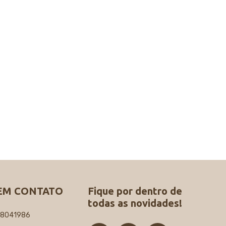
EM CONTATO
Fique por dentro de
todas as novidades!
98041986