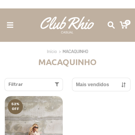
Site 100% seguro e confiável - Site Oficial Club Rhio
0
Início
>
MACAQUINHO
MACAQUINHO
Filtrar
52
%
OFF