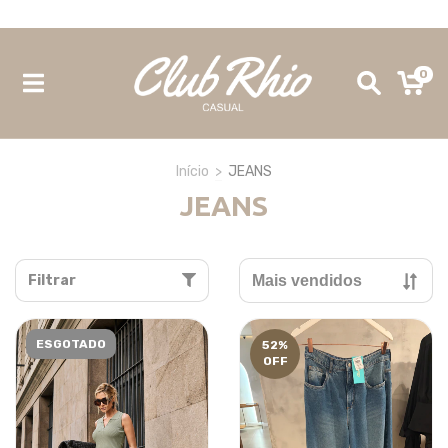
Site 100% seguro e confiável - Site Oficial Club Rhio
0
Início
>
JEANS
JEANS
Filtrar
ESGOTADO
52
%
OFF