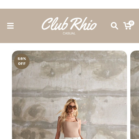
Site 100% seguro e confiável - Site Oficial Club Rhio
0
58
%
OFF