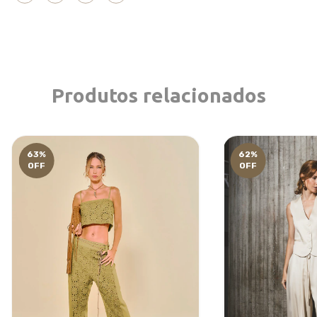
Produtos relacionados
63
%
62
%
OFF
OFF