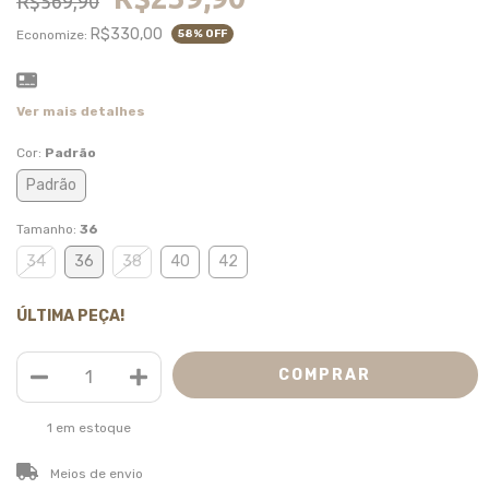
R$569,90
R$330,00
Economize:
58
% OFF
Ver mais detalhes
Cor:
Padrão
Padrão
Tamanho:
36
34
36
38
40
42
ÚLTIMA PEÇA!
1
em estoque
ALTERAR CEP
Entregas para o CEP:
Meios de envio